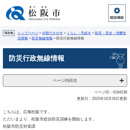
ペ
メ
ー
ニ
ジ
ュ
閲
の
ー
覧
先
を
補
頭
飛
トップページ
>
分類でさがす
>
くらし・手続き
>
防災・安全・消費生
現在地
助
活情報
>
防災無線情報
>
防災行政無線情報
で
ば
す。
し
本
て
防災行政無線情報
文
本
文
へ
ページ内目次
ページID：0184238
更新日：2025年10月26日更新
こちらは、広報松阪です。
ただいまより、松阪市総合防災訓練を開始します。
松阪市防災対策課