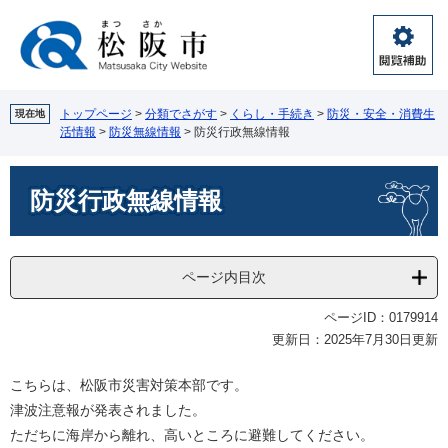
ペ
メ
ー
ニ
ジ
ュ
閲
の
ー
覧
先
を
補
頭
飛
トップページ
>
分類でさがす
>
くらし・手続き
>
防災・安全・消費生
現在地
助
活情報
>
防災無線情報
>
防災行政無線情報
で
ば
す。
し
本
て
防災行政無線情報
文
本
文
へ
ページ内目次
ページID：0179914
更新日：2025年7月30日更新
こちらは、松阪市災害対策本部です。
津波注意報が発表されました。
ただちに海岸から離れ、高いところに避難してください。