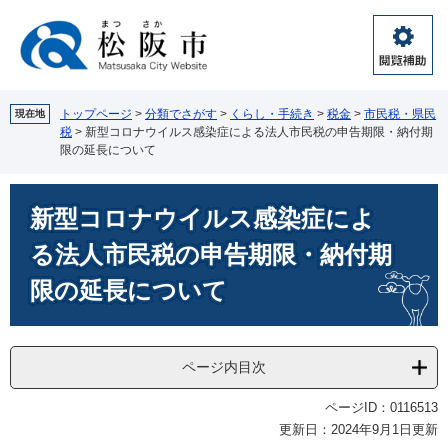
ペ
メ
ー
ニ
ジ
ュ
閲
の
ー
覧
先
を
補
頭
飛
トップページ
>
分類でさがす
>
くらし・手続き
>
税金
>
市民税・県民
現在地
助
税
>
新型コロナウイルス感染症による法人市民税の申告期限・納付期
で
ば
限の延長について
す。
し
て
本
本
新型コロナウイルス感染症によ
文
文
へ
る法人市民税の申告期限・納付期
限の延長について
ページ内目次
ページID：0116513
更新日：2024年9月1日更新