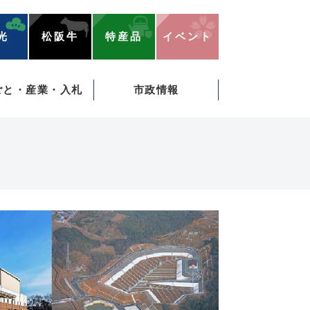
光
松阪牛
特産品
イベント
ごと・産業・入札
市政情報
）