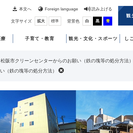
本文へ
Foreign language
読み上げる
観
文字サイズ
拡大
標準
背景色
白
黒
青
医療
子育て・教育
観光・文化・スポーツ
し
>
松阪市クリーンセンターからのお願い（鉄の塊等の処分方法
い（鉄の塊等の処分方法）