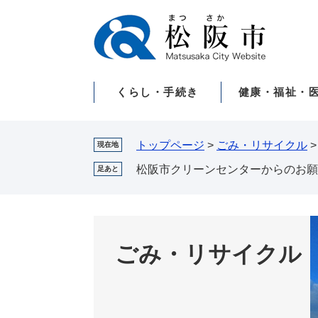
ペ
メ
ー
ニ
ジ
ュ
の
ー
先
を
くらし・手続き
健康・福祉・
頭
飛
で
ば
す。
し
て
トップページ
>
ごみ・リサイクル
現在地
本
松阪市クリーンセンターからのお願
足あと
文
へ
ごみ・リサイクル