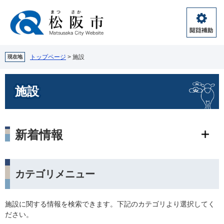
ペ
メ
ー
ニ
ジ
ュ
閲
の
ー
覧
先
を
補
頭
飛
トップページ
>
施設
現在地
助
で
ば
す。
し
本
施設
て
文
本
文
へ
新着情報
カテゴリメニュー
施設に関する情報を検索できます。下記のカテゴリより選択してく
ださい。