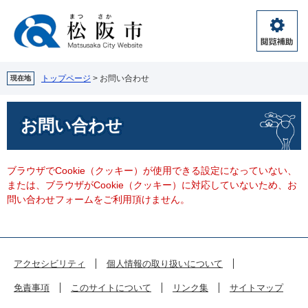
ペ
メ
ー
ニ
ジ
ュ
閲
の
ー
覧
先
を
補
頭
飛
トップページ
>
お問い合わせ
現在地
助
で
ば
す。
し
本
お問い合わせ
て
文
本
文
へ
ブラウザでCookie（クッキー）が使用できる設定になっていない、
または、ブラウザがCookie（クッキー）に対応していないため、お
問い合わせフォームをご利用頂けません。
アクセシビリティ
個人情報の取り扱いについて
免責事項
このサイトについて
リンク集
サイトマップ