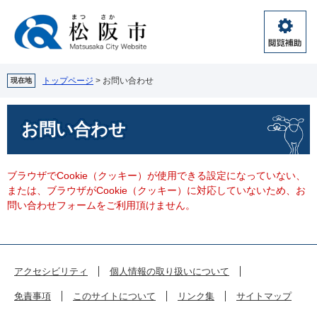
ペ
メ
ー
ニ
ジ
ュ
閲
の
ー
覧
先
を
補
頭
飛
トップページ
>
お問い合わせ
現在地
助
で
ば
す。
し
本
お問い合わせ
て
文
本
文
へ
ブラウザでCookie（クッキー）が使用できる設定になっていない、
または、ブラウザがCookie（クッキー）に対応していないため、お
問い合わせフォームをご利用頂けません。
アクセシビリティ
個人情報の取り扱いについて
免責事項
このサイトについて
リンク集
サイトマップ