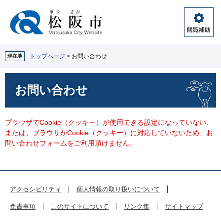
ペ
メ
ー
ニ
ジ
ュ
閲
の
ー
覧
先
を
補
頭
飛
トップページ
>
お問い合わせ
現在地
助
で
ば
す。
し
本
お問い合わせ
て
文
本
文
へ
ブラウザでCookie（クッキー）が使用できる設定になっていない、
または、ブラウザがCookie（クッキー）に対応していないため、お
問い合わせフォームをご利用頂けません。
アクセシビリティ
個人情報の取り扱いについて
免責事項
このサイトについて
リンク集
サイトマップ