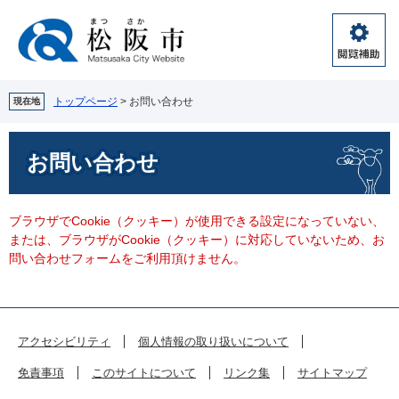
ペ
メ
ー
ニ
ジ
ュ
閲
の
ー
覧
先
を
補
頭
飛
トップページ
>
お問い合わせ
現在地
助
で
ば
す。
し
本
お問い合わせ
て
文
本
文
へ
ブラウザでCookie（クッキー）が使用できる設定になっていない、
または、ブラウザがCookie（クッキー）に対応していないため、お
問い合わせフォームをご利用頂けません。
アクセシビリティ
個人情報の取り扱いについて
免責事項
このサイトについて
リンク集
サイトマップ