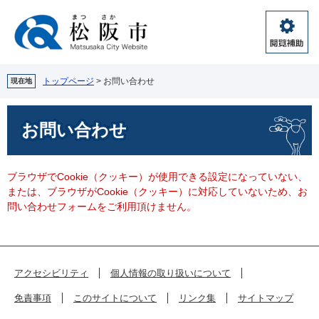
ペ
メ
ー
ニ
ジ
ュ
閲
の
ー
覧
先
を
補
頭
飛
トップページ
>
お問い合わせ
現在地
助
で
ば
す。
し
本
お問い合わせ
て
文
本
文
へ
ブラウザでCookie（クッキー）が使用できる設定になっていない、
または、ブラウザがCookie（クッキー）に対応していないため、お
問い合わせフォームをご利用頂けません。
アクセシビリティ
個人情報の取り扱いについて
免責事項
このサイトについて
リンク集
サイトマップ