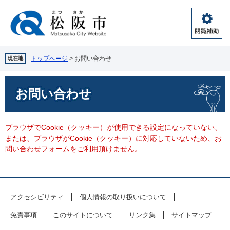
ペ
メ
ー
ニ
ジ
ュ
閲
の
ー
覧
先
を
補
頭
飛
トップページ
>
お問い合わせ
現在地
助
で
ば
す。
し
本
お問い合わせ
て
文
本
文
へ
ブラウザでCookie（クッキー）が使用できる設定になっていない、
または、ブラウザがCookie（クッキー）に対応していないため、お
問い合わせフォームをご利用頂けません。
アクセシビリティ
個人情報の取り扱いについて
免責事項
このサイトについて
リンク集
サイトマップ