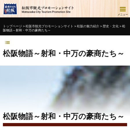
このページの本文へ移動
メニュー
松阪市観光協会
トップページ
>
松阪市観光プロモーションサイト
>
松阪の魅力紹介
>
歴史・文化
>
松
阪物語～射和・中万の豪商たち～
Foreign language
松阪物語～射和・中万の豪商たち～
松阪の魅力紹介
季節の行事
モデルコース
フォトギャラリー
アクセス
松阪物語～射和・中万の豪商たち～