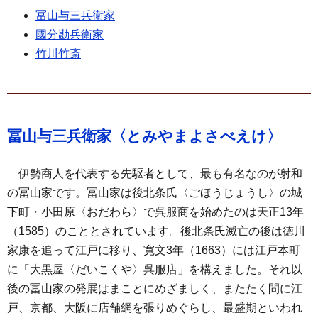
冨山与三兵衛家
國分勘兵衛家
竹川竹斎
冨山与三兵衛家〈とみやまよさべえけ〉
伊勢商人を代表する先駆者として、最も有名なのが射和
の冨山家です。冨山家は後北条氏〈ごほうじょうし〉の城
下町・小田原〈おだわら〉で呉服商を始めたのは天正13年
（1585）のこととされています。後北条氏滅亡の後は徳川
家康を追って江戸に移り、寛文3年（1663）には江戸本町
に「大黒屋〈だいこくや〉呉服店」を構えました。それ以
後の冨山家の発展はまことにめざましく、またたく間に江
戸、京都、大阪に店舗網を張りめぐらし、最盛期といわれ