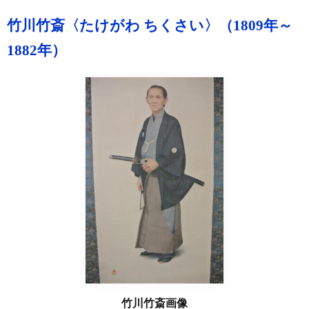
竹川竹斎〈たけがわ ちくさい〉（1809年～
1882年）
竹川竹斎画像