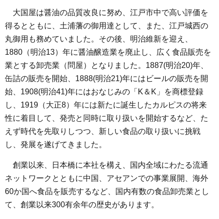
大国屋は醤油の品質改良に努め、江戸市中で高い評価を
得るとともに、土浦藩の御用達として、また、江戸城西の
丸御用も務めていました。その後、明治維新を迎え、
1880（明治13）年に醤油醸造業を廃止し、広く食品販売を
業とする卸売業（問屋）となりました。1887(明治20)年、
缶詰の販売を開始、1888(明治21)年にはビールの販売を開
始、1908(明治41)年にはおなじみの「K＆K」を商標登録
し、1919（大正8）年には新たに誕生したカルピスの将来
性に着目して、発売と同時に取り扱いを開始するなど、た
えず時代を先取りしつつ、新しい食品の取り扱いに挑戦
し、発展を遂げてきました。
創業以来、日本橋に本社を構え、国内全域にわたる流通
ネットワークとともに中国、アセアンでの事業展開、海外
60か国へ食品を販売するなど、国内有数の食品卸売業とし
て、創業以来300有余年の歴史があります。