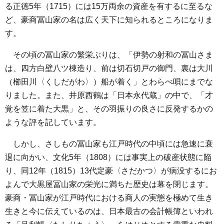
る正徳5年（1715）には15万両余の資産を有するに至るな
ど、豪商冨山家の名は広く天下に知られるところになりま
す。
その頃の冨山家の繁栄ぶりは、「伊勢の射和の冨山さま
は、四方白壁八ツ棟造り、前は切石切戸の御門、裏は大川
（櫛田川〈くしだがわ〉）船が着く」とわらべ唄にまでな
りました。また、井原西鶴は「日本永代蔵」の中で、「才
覚を笠に着た大黒」と、その羽振りの良さに反発するかの
ような評を記しています。
しかし、さしもの冨山家も江戸時代の中頃には急速に衰
退に向かい、文化5年（1808）には事実上の破産状態に陥
り、同12年（1815）13代定豪〈さだかつ〉が病没するにお
よんで大黒屋冨山家の栄光に満ちた歴史は幕を閉じます。
豪商・冨山家が江戸時代における商人の実態を極めて生き
生きと今に伝えているのは、日本最古の会計帳簿といわれ