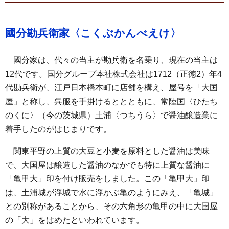
國分勘兵衛家〈こくぶかんべえけ〉
國分家は、代々の当主が勘兵衛を名乗り、現在の当主は
12代です。国分グループ本社株式会社は1712（正徳2）年4
代勘兵衛が、江戸日本橋本町に店舗を構え、屋号を「大国
屋」と称し、呉服を手掛けるととともに、常陸国〈ひたち
のくに〉（今の茨城県）土浦〈つちうら〉で醤油醸造業に
着手したのがはじまりです。
関東平野の上質の大豆と小麦を原料とした醤油は美味
で、大国屋は醸造した醤油のなかでも特に上質な醤油に
「亀甲大」印を付け販売をしました。この「亀甲大」印
は、土浦城が浮城で水に浮かぶ亀のようにみえ、「亀城」
との別称があることから、その六角形の亀甲の中に大国屋
の「大」をはめたといわれています。