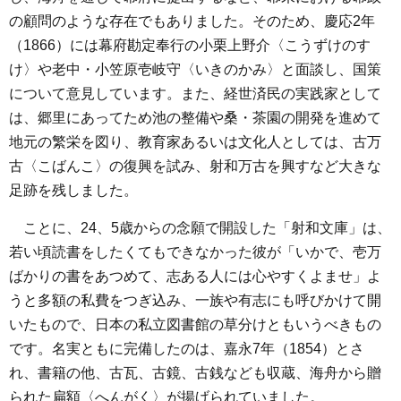
の顧問のような存在でもありました。そのため、慶応2年
（1866）には幕府勘定奉行の小栗上野介〈こうずけのす
け〉や老中・小笠原壱岐守〈いきのかみ〉と面談し、国策
について意見しています。また、経世済民の実践家として
は、郷里にあってため池の整備や桑・茶園の開発を進めて
地元の繁栄を図り、教育家あるいは文化人としては、古万
古〈こばんこ〉の復興を試み、射和万古を興すなど大きな
足跡を残しました。
ことに、24、5歳からの念願で開設した「射和文庫」は、
若い頃読書をしたくてもできなかった彼が「いかで、壱万
ばかりの書をあつめて、志ある人には心やすくよませ」よ
うと多額の私費をつぎ込み、一族や有志にも呼びかけて開
いたもので、日本の私立図書館の草分けともいうべきもの
です。名実ともに完備したのは、嘉永7年（1854）とさ
れ、書籍の他、古瓦、古鏡、古銭なども収蔵、海舟から贈
られた扁額〈へんがく〉が揚げられていました。