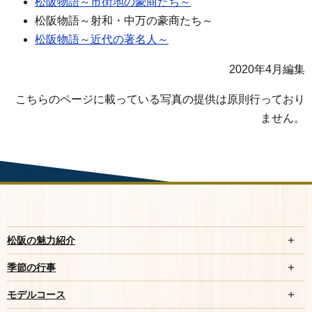
松阪物語～市街地の豪商たち～
松阪物語～射和・中万の豪商たち～
松阪物語～近代の著名人～
2020年4月編集
こちらのページに載っている写真の提供は原則行っており
ません。
松阪の魅力紹介
季節の行事
モデルコース