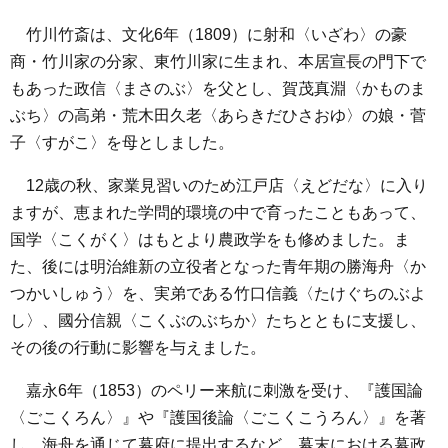
竹川竹斎は、文化6年（1809）に射和〈いざわ〉の豪
商・竹川家の分家、東竹川家に生まれ、本居宣長の門下で
もあった政信〈まさのぶ〉を父とし、賀茂真淵〈かものま
ぶち〉の高弟・荒木田久老〈あらきだひさおゆ〉の娘・菅
子〈すがこ〉を母としました。
12歳の秋、家業見習いのため江戸店〈えどだな〉に入り
ますが、恵まれた学問的環境の中で育ったこともあって、
国学〈こくがく〉はもとより農政学をも修めました。ま
た、後には明治維新の立役者となった青年期の勝海舟〈か
つかいしゅう〉を、実弟である竹口信義〈たけぐちのぶよ
し〉、國分信親〈こくぶのぶちか〉たちとともに支援し、
その後の行動に影響を与えました。
嘉永6年（1853）のペリー来航に刺激を受け、『護国論
〈ごこくろん〉』や『護国後論〈ごこくこうろん〉』を著
し、海舟を通じて幕府に提出するなど、幕末における幕政