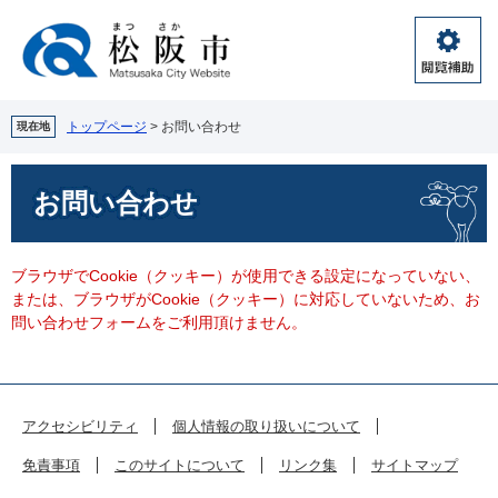
ペ
メ
ー
ニ
ジ
ュ
閲
の
ー
覧
先
を
補
頭
飛
トップページ
>
お問い合わせ
現在地
助
で
ば
す。
し
本
お問い合わせ
て
文
本
文
へ
ブラウザでCookie（クッキー）が使用できる設定になっていない、
または、ブラウザがCookie（クッキー）に対応していないため、お
問い合わせフォームをご利用頂けません。
アクセシビリティ
個人情報の取り扱いについて
免責事項
このサイトについて
リンク集
サイトマップ