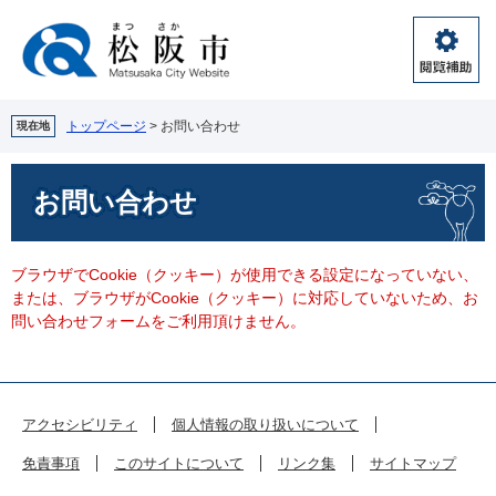
ペ
メ
ー
ニ
ジ
ュ
閲
の
ー
覧
先
を
補
頭
飛
トップページ
>
お問い合わせ
現在地
助
で
ば
す。
し
本
お問い合わせ
て
文
本
文
へ
ブラウザでCookie（クッキー）が使用できる設定になっていない、
または、ブラウザがCookie（クッキー）に対応していないため、お
問い合わせフォームをご利用頂けません。
アクセシビリティ
個人情報の取り扱いについて
免責事項
このサイトについて
リンク集
サイトマップ