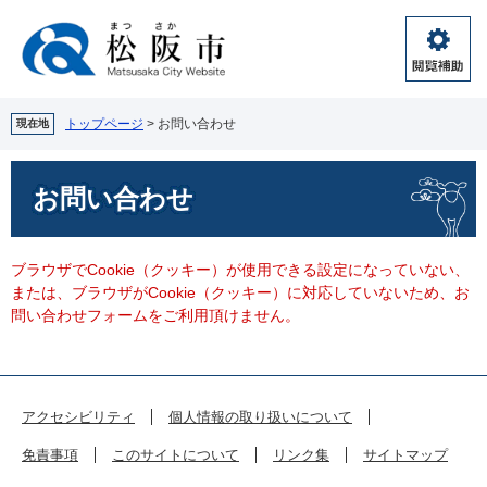
ペ
メ
ー
ニ
ジ
ュ
閲
の
ー
覧
先
を
補
頭
飛
トップページ
>
お問い合わせ
現在地
助
で
ば
す。
し
本
お問い合わせ
て
文
本
文
へ
ブラウザでCookie（クッキー）が使用できる設定になっていない、
または、ブラウザがCookie（クッキー）に対応していないため、お
問い合わせフォームをご利用頂けません。
アクセシビリティ
個人情報の取り扱いについて
免責事項
このサイトについて
リンク集
サイトマップ