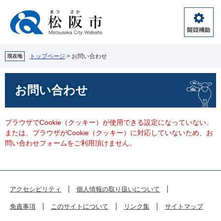
ペ
メ
ー
ニ
ジ
ュ
閲
の
ー
覧
先
を
補
頭
飛
トップページ
>
お問い合わせ
現在地
助
で
ば
す。
し
本
お問い合わせ
て
文
本
文
へ
ブラウザでCookie（クッキー）が使用できる設定になっていない、
または、ブラウザがCookie（クッキー）に対応していないため、お
問い合わせフォームをご利用頂けません。
アクセシビリティ
個人情報の取り扱いについて
免責事項
このサイトについて
リンク集
サイトマップ