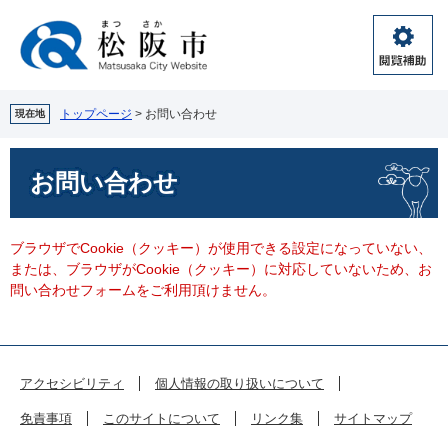
ペ
メ
ー
ニ
ジ
ュ
閲
の
ー
覧
先
を
補
頭
飛
トップページ
>
お問い合わせ
現在地
助
で
ば
す。
し
本
お問い合わせ
て
文
本
文
へ
ブラウザでCookie（クッキー）が使用できる設定になっていない、
または、ブラウザがCookie（クッキー）に対応していないため、お
問い合わせフォームをご利用頂けません。
アクセシビリティ
個人情報の取り扱いについて
免責事項
このサイトについて
リンク集
サイトマップ