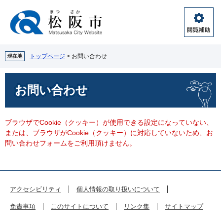
ペ
メ
ー
ニ
ジ
ュ
閲
の
ー
覧
先
を
補
頭
飛
トップページ
>
お問い合わせ
現在地
助
で
ば
す。
し
本
お問い合わせ
て
文
本
文
へ
ブラウザでCookie（クッキー）が使用できる設定になっていない、
または、ブラウザがCookie（クッキー）に対応していないため、お
問い合わせフォームをご利用頂けません。
アクセシビリティ
個人情報の取り扱いについて
免責事項
このサイトについて
リンク集
サイトマップ