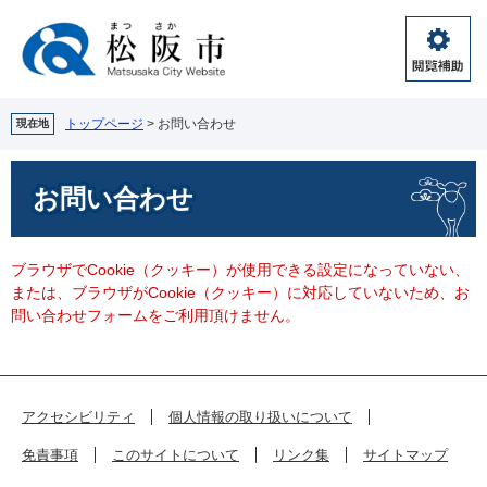
ペ
メ
ー
ニ
ジ
ュ
閲
の
ー
覧
先
を
補
頭
飛
トップページ
>
お問い合わせ
現在地
助
で
ば
す。
し
本
お問い合わせ
て
文
本
文
へ
ブラウザでCookie（クッキー）が使用できる設定になっていない、
または、ブラウザがCookie（クッキー）に対応していないため、お
問い合わせフォームをご利用頂けません。
アクセシビリティ
個人情報の取り扱いについて
免責事項
このサイトについて
リンク集
サイトマップ