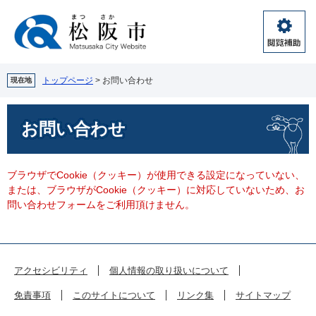
ペ
メ
ー
ニ
ジ
ュ
閲
の
ー
覧
先
を
補
頭
飛
トップページ
>
お問い合わせ
現在地
助
で
ば
す。
し
本
お問い合わせ
て
文
本
文
へ
ブラウザでCookie（クッキー）が使用できる設定になっていない、
または、ブラウザがCookie（クッキー）に対応していないため、お
問い合わせフォームをご利用頂けません。
アクセシビリティ
個人情報の取り扱いについて
免責事項
このサイトについて
リンク集
サイトマップ