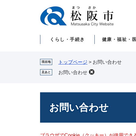
ペ
メ
ー
ニ
ジ
ュ
の
ー
先
を
くらし・手続き
健康・福祉・
頭
飛
で
ば
す。
し
て
トップページ
>
お問い合わせ
現在地
本
お問い合わせ
足あと
文
へ
本
文
お問い合わせ
ブラウザでCookie（クッキー）が使用で