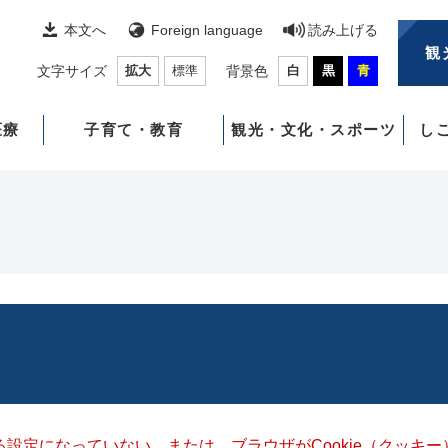
本文へ
Foreign language
読み上げる
観
文字サイズ
拡大
標準
背景色
白
黒
青
医療
子育て・教育
観光・文化・スポーツ
し
きる設定になっていない、または、ブラウザがCookie（クッ