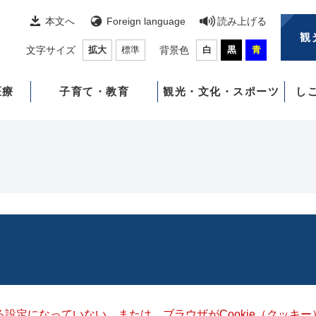
本文へ
Foreign language
読み上げる
観
文字サイズ
拡大
標準
背景色
白
黒
青
医療
子育て・教育
観光・文化・スポーツ
し
きる設定になっていない、または、ブラウザがCookie（クッ