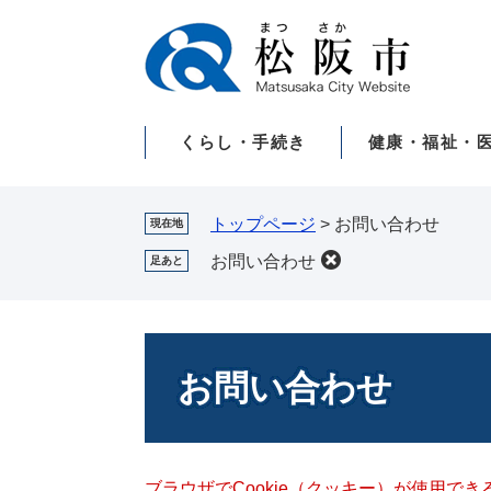
ペ
メ
ー
ニ
ジ
ュ
の
ー
先
を
くらし・手続き
健康・福祉・
頭
飛
で
ば
す。
し
て
トップページ
>
お問い合わせ
現在地
本
お問い合わせ
足あと
文
へ
本
文
お問い合わせ
ブラウザでCookie（クッキー）が使用で