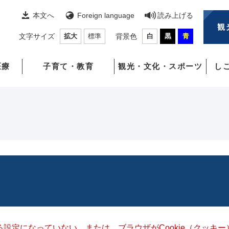
本文へ
Foreign language
読み上げる
観
文字サイズ
拡大
標準
背景色
白
黒
青
医療
子育て・教育
観光・文化・スポーツ
し
きる設定になっていない、または、ブラウザがCookie（クッ