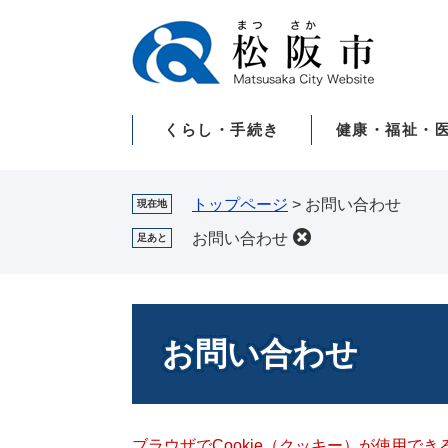
ペ
メ
ー
ニ
ジ
ュ
の
ー
先
を
くらし・手続き
健康・福祉・
頭
飛
で
ば
す。
し
て
トップページ
>
お問い合わせ
現在地
本
お問い合わせ
足あと
文
へ
本
文
お問い合わせ
ブラウザでCookie（クッキー）が使用で