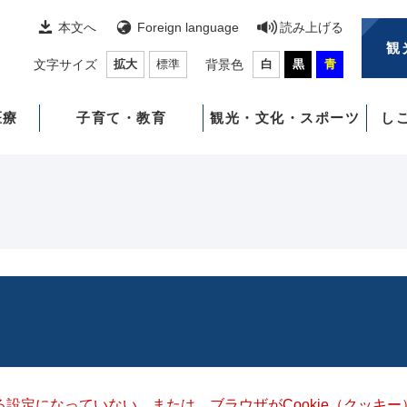
本文へ
Foreign language
読み上げる
観
文字サイズ
拡大
標準
背景色
白
黒
青
医療
子育て・教育
観光・文化・スポーツ
し
きる設定になっていない、または、ブラウザがCookie（クッ