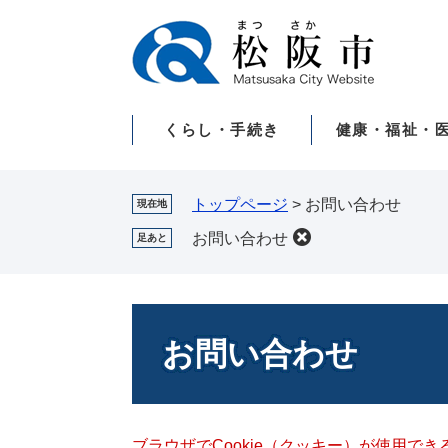
ペ
メ
ー
ニ
ジ
ュ
の
ー
先
を
くらし・手続き
健康・福祉・
頭
飛
で
ば
す。
し
て
トップページ
>
お問い合わせ
現在地
本
お問い合わせ
足あと
文
へ
本
文
お問い合わせ
ブラウザでCookie（クッキー）が使用で