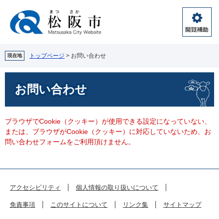
ペ
メ
ー
ニ
ジ
ュ
閲
の
ー
覧
先
を
補
頭
飛
トップページ
>
お問い合わせ
現在地
助
で
ば
す。
し
本
お問い合わせ
て
文
本
文
へ
ブラウザでCookie（クッキー）が使用できる設定になっていない、
または、ブラウザがCookie（クッキー）に対応していないため、お
問い合わせフォームをご利用頂けません。
アクセシビリティ
個人情報の取り扱いについて
免責事項
このサイトについて
リンク集
サイトマップ