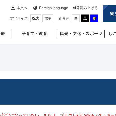
本文へ
Foreign language
読み上げる
観
文字サイズ
拡大
標準
背景色
白
黒
青
医療
子育て・教育
観光・文化・スポーツ
し
きる設定になっていない、または、ブラウザがCookie（クッ