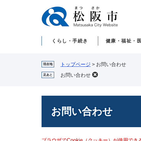
ペ
メ
ー
ニ
ジ
ュ
の
ー
先
を
くらし・手続き
健康・福祉・
頭
飛
で
ば
す。
し
て
トップページ
>
お問い合わせ
現在地
本
お問い合わせ
足あと
文
へ
本
文
お問い合わせ
ブラウザでCookie（クッキー）が使用で