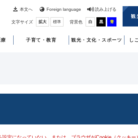
本文へ
Foreign language
読み上げる
観
文字サイズ
拡大
標準
背景色
白
黒
青
医療
子育て・教育
観光・文化・スポーツ
し
きる設定になっていない、または、ブラウザがCookie（クッ