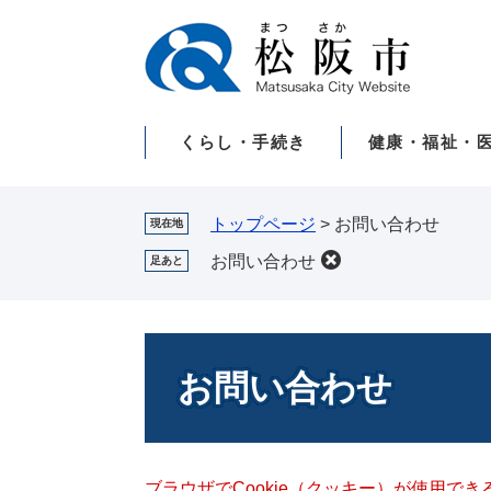
ペ
メ
ー
ニ
ジ
ュ
の
ー
先
を
くらし・手続き
健康・福祉・
頭
飛
で
ば
す。
し
て
トップページ
>
お問い合わせ
現在地
本
お問い合わせ
足あと
文
へ
本
文
お問い合わせ
ブラウザでCookie（クッキー）が使用で