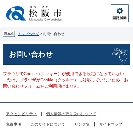
ペ
メ
ー
ニ
ジ
ュ
閲
の
ー
覧
先
を
補
頭
飛
トップページ
>
お問い合わせ
現在地
助
で
ば
す。
し
本
お問い合わせ
て
文
本
文
へ
ブラウザでCookie（クッキー）が使用できる設定になっていない、
または、ブラウザがCookie（クッキー）に対応していないため、お
問い合わせフォームをご利用頂けません。
アクセシビリティ
個人情報の取り扱いについて
免責事項
このサイトについて
リンク集
サイトマップ