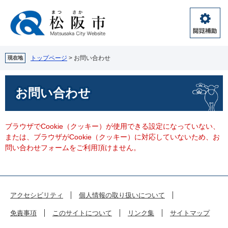
ペ
メ
ー
ニ
ジ
ュ
閲
の
ー
覧
先
を
補
頭
飛
トップページ
>
お問い合わせ
現在地
助
で
ば
す。
し
本
お問い合わせ
て
文
本
文
へ
ブラウザでCookie（クッキー）が使用できる設定になっていない、
または、ブラウザがCookie（クッキー）に対応していないため、お
問い合わせフォームをご利用頂けません。
アクセシビリティ
個人情報の取り扱いについて
免責事項
このサイトについて
リンク集
サイトマップ