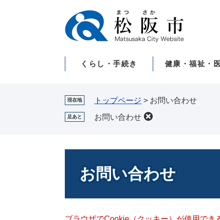
ペ
メ
ー
ニ
ジ
ュ
の
ー
先
を
くらし・手続き
健康・福祉・
頭
飛
で
ば
す。
し
て
トップページ
>
お問い合わせ
現在地
本
お問い合わせ
足あと
文
へ
本
文
お問い合わせ
ブラウザでCookie（クッキー）が使用で