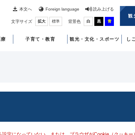
本文へ
Foreign language
読み上げる
観
文字サイズ
拡大
標準
背景色
白
黒
青
医療
子育て・教育
観光・文化・スポーツ
し
きる設定になっていない、または、ブラウザがCookie（クッ