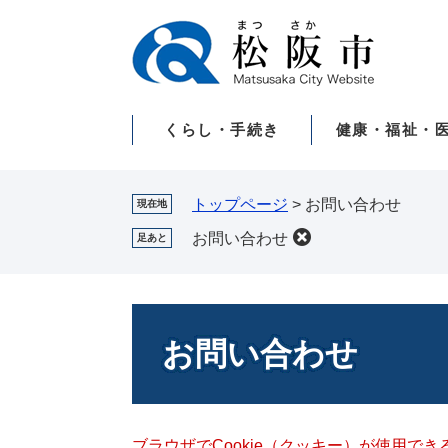
ペ
メ
ー
ニ
ジ
ュ
の
ー
先
を
くらし・手続き
健康・福祉・
頭
飛
で
ば
す。
し
て
トップページ
>
お問い合わせ
現在地
本
お問い合わせ
足あと
文
へ
本
文
お問い合わせ
ブラウザでCookie（クッキー）が使用で