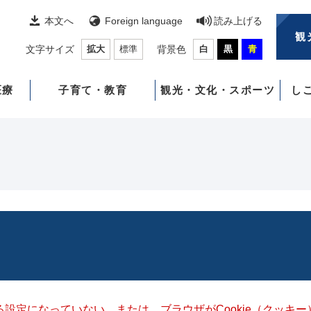
本文へ
Foreign language
読み上げる
観
文字サイズ
拡大
標準
背景色
白
黒
青
医療
子育て・教育
観光・文化・スポーツ
し
きる設定になっていない、または、ブラウザがCookie（クッ