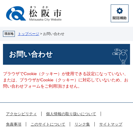
ペ
メ
ー
ニ
ジ
ュ
閲
の
ー
覧
先
を
補
頭
飛
トップページ
>
お問い合わせ
現在地
助
で
ば
す。
し
本
お問い合わせ
て
文
本
文
へ
ブラウザでCookie（クッキー）が使用できる設定になっていない、
または、ブラウザがCookie（クッキー）に対応していないため、お
問い合わせフォームをご利用頂けません。
アクセシビリティ
個人情報の取り扱いについて
免責事項
このサイトについて
リンク集
サイトマップ