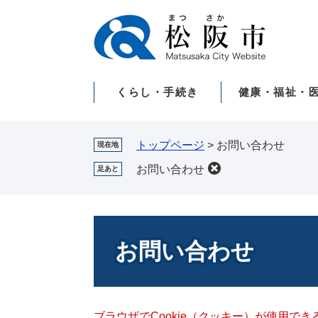
ペ
メ
ー
ニ
ジ
ュ
の
ー
先
を
くらし・手続き
健康・福祉・
頭
飛
で
ば
す。
し
て
トップページ
>
お問い合わせ
現在地
本
お問い合わせ
足あと
文
へ
本
文
お問い合わせ
ブラウザでCookie（クッキー）が使用で