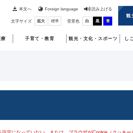
本文へ
Foreign language
読み上げる
観
文字サイズ
拡大
標準
背景色
白
黒
青
医療
子育て・教育
観光・文化・スポーツ
し
きる設定になっていない、または、ブラウザがCookie（クッ