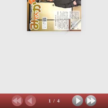
1
/
4